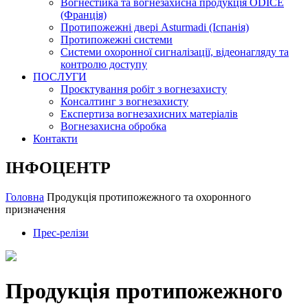
Вогнестійка та вогнезахисна продукція ODICE
(Франція)
Протипожежні двері Asturmadi (Іспанія)
Протипожежні системи
Системи охоронної сигналізації, відеонагляду та
контролю доступу
ПОСЛУГИ
Проєктування робіт з вогнезахисту
Консалтинг з вогнезахисту
Експертиза вогнезахисних матеріалів
Вогнезахисна обробка
Контакти
ІНФОЦЕНТР
Головна
Продукція протипожежного та охоронного
призначення
Прес-релізи
Продукція протипожежного