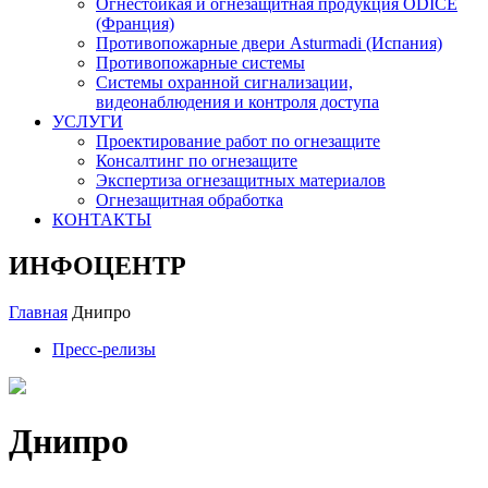
Огнестойкая и огнезащитная продукция ODICE
(Франция)
Противопожарные двери Asturmadi (Испания)
Противопожарные системы
Системы охранной сигнализации,
видеонаблюдения и контроля доступа
УСЛУГИ
Проектирование работ по огнезащите
Консалтинг по огнезащите
Экспертиза огнезащитных материалов
Огнезащитная обработка
КОНТАКТЫ
ИНФОЦЕНТР
Главная
Днипро
Пресс-релизы
Днипро