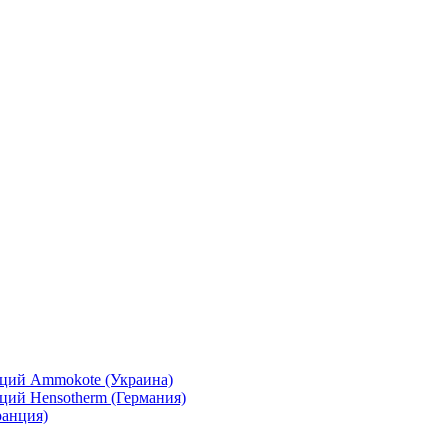
кций Ammokote (Украина)
ций Hensotherm (Германия)
ранция)